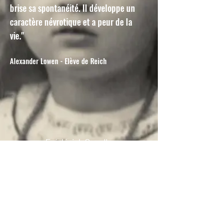
brise sa spontanéité. Il développe un
caractère névrotique et a peur de la
vie."
Alexander Lowen - Elève de Reich
Frédérick Savalle
38420 Le Versoud
mail :
f.savalle38@gmail.com
tel :
06 15 20 81 94