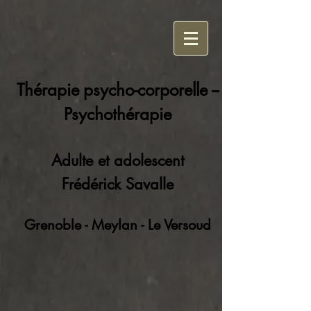
Thérapie
psycho-corporelle --
Psychothérapie
Adulte et adolescent
Frédérick Savalle
Grenoble - Meylan - Le Versoud