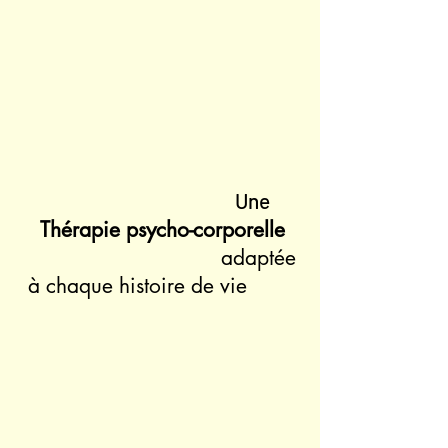
psycho-corporelle
psycho-corporelle
Thérapie thérapie thérapie
Une
Thérapie psycho-corporelle
adaptée
à chaque histoire de vie
T
hérapie psycho corporelle
Psychothérapie Psychothérapie